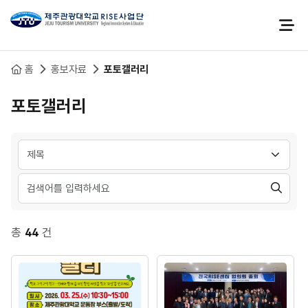
본문 바로가기
홈
홍보자료
포토갤러리
포토갤러리
분류 선택
검
색
총
44
건