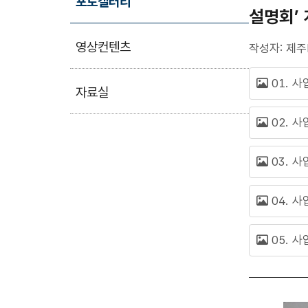
포토갤러리
설명회’
영상컨텐츠
작성자: 제주
01. 사
자료실
02. 사
03. 사
04. 사
05. 사