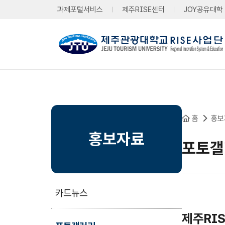
본문 바로가기
과제포털서비스
제주RISE센터
JOY공유대학
홈
홍보
홍보자료
포토갤
카드뉴스
제주RIS