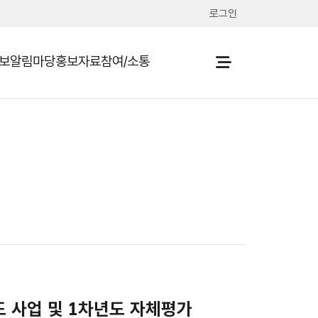
로그인
보
알림마당
홍보자료
참여/소통
열기
열기
열기
열기
도 사업 및 1차년도 자체평가