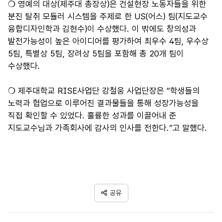
❍ 영예의 대상
(
제주대 총장상
)
은 건설현장 노동자들을 위한
분진 탈취 모듈러 시스템을 주제로 한
US(
어스
)
팀
(
지도교수
융합디자인학과 김현수
)
이 수상했다
.
이 밖에도 창의성과
발전가능성이 높은 아이디어를 평가하여 최우수
4
팀
,
우수상
5
팀
,
특별상
5
팀
,
장려상
5
팀을 포함해 총
20
개 팀이
수상했다
.
❍ 제주대학교
RISE
사업단 강철웅 사업단장은
“
학생들의
노력과 협업으로 이루어진 결과물들을 통해 성장가능성을
직접 확인할 수 있었다
.
훌륭한 성과를 이끌어내 준
지도교수님과 가족회사에 감사의 인사를 전한다
.”
고 말했다
.
공유